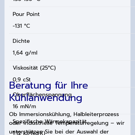
Pour Point
-131 °C
Dichte
1,64 g/ml
Viskosität (25°C)
0,9 cSt
Beratung für Ihre
Kühlanwendung
Oberflächenspannung
16 mN/m
Ob Immersionskühlung, Halbleiterprozess
Spezifische Wärmekapazität
oder industrielle Temperaturregelung – wir
unterstützen Sie bei der Auswahl der
1,12 kJ/(kg·K)