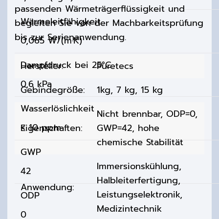
passenden Wärmeträgerflüssigkeit und
Wärmeleitfähigkeit
begleiten Sie von der Machbarkeitsprüfung
bis zur Serienanwendung.
0,065 W/(m·K)
Dampfdruck bei 25°C
Hersteller:
Puretecs
0,6 kPa
Gebindegröße:
1kg, 7 kg, 15 kg
Wasserlöslichkeit
Nicht brennbar, ODP=0,
< 10 ppm
Eigenschaften:
GWP=42, hohe
chemische Stabilität
GWP
Immersionskühlung,
42
Halbleiterfertigung,
Anwendung:
Leistungselektronik,
ODP
Medizintechnik
0